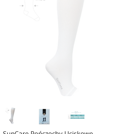
SupCare Pończochy Uciskowe