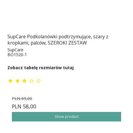
SupCare Podkolanówki podtrzymujące, szary z
kropkami, palców, SZEROKI ZESTAW
SupCare
BO1520-1
Zobacz tabelę rozmiarów tutaj
PLN 69,00
PLN 58,00
Show product