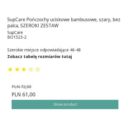
SupCare Pończochy uciskowe bambusowe, szary, bez
palca, SZEROKI ZESTAW
SupCare
BO1523-2
Szerokie miejsce odpowiadające 46-48
Zobacz tabelę rozmiarów tutaj
PLN 72,00
PLN 61,00
Show product