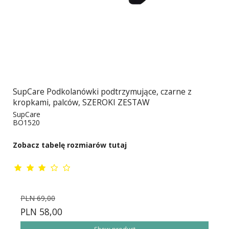
SupCare Podkolanówki podtrzymujące, czarne z
kropkami, palców, SZEROKI ZESTAW
SupCare
BO1520
Zobacz tabelę rozmiarów tutaj
PLN 69,00
PLN 58,00