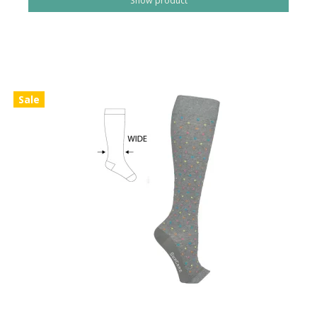
Show product
Sale