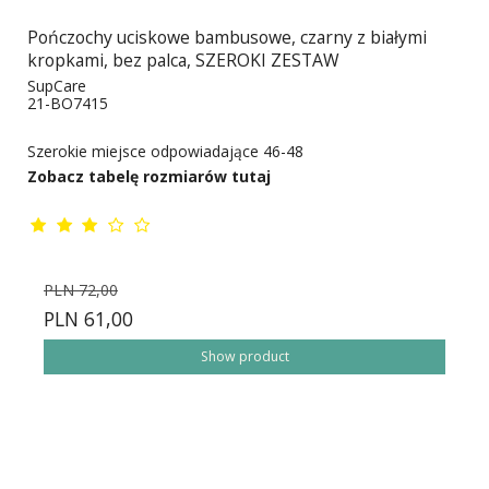
Pończochy uciskowe bambusowe, czarny z białymi
kropkami, bez palca, SZEROKI ZESTAW
SupCare
21-BO7415
Szerokie miejsce odpowiadające 46-48
Zobacz tabelę rozmiarów tutaj
PLN 72,00
PLN 61,00
Show product