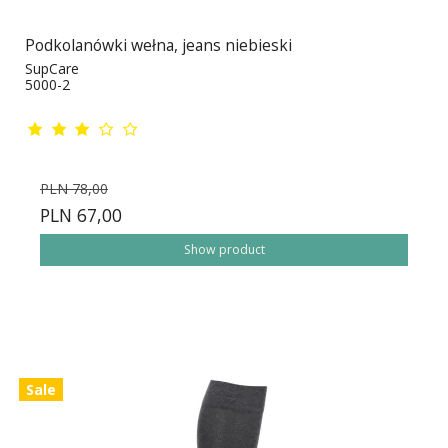
Podkolanówki wełna, jeans niebieski
SupCare
5000-2
PLN 78,00
PLN 67,00
Show product
Sale