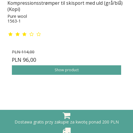
Kompressionsstrømper til skisport med uld (grå/blå)
(Kopi)
Pure wool
1563-1
PLN 114,00
PLN 96,00
Show product
Dostawa gratis przy zakupie za kwotę ponad 200 PLN