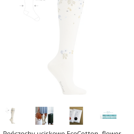
Pończochy uciskowe EcoCotton, flower