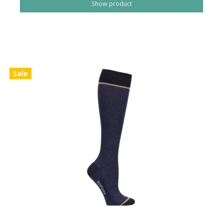
Show product
Sale