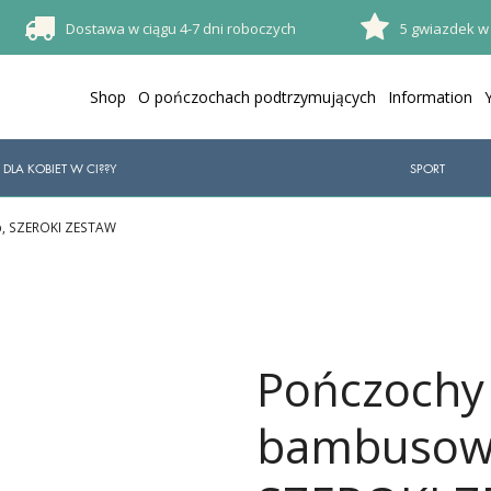
Dostawa w ciągu 4-7 dni roboczych
5 gwiazdek w
Shop
O pończochach podtrzymujących
Information
DLA KOBIET W CI??Y
SPORT
b, SZEROKI ZESTAW
Pończochy
bambusowe,