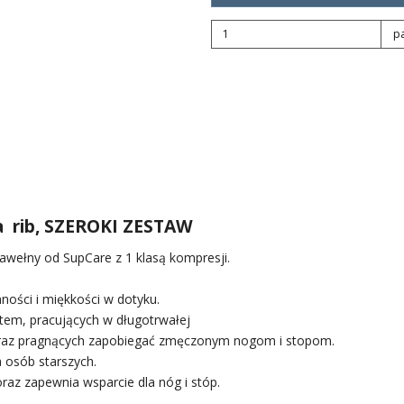
p
a rib, SZEROKI ZESTAW
wełny od SupCare z 1 klasą kompresji.
ności i miękkości w dotyku.
tem, pracujących w długotrwałej
ów oraz pragnących zapobiegać zmęczonym nogom i stopom.
a osób starszych.
z zapewnia wsparcie dla nóg i stóp.