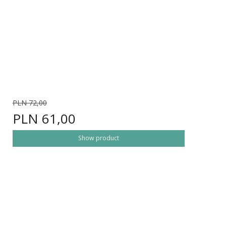
PLN 72,00
PLN 61,00
Show product