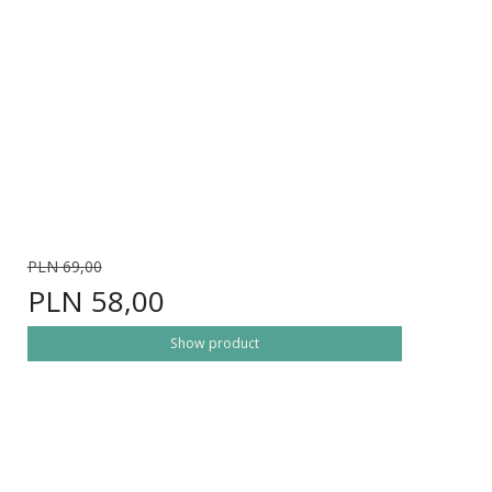
PLN 69,00
PLN 58,00
Show product