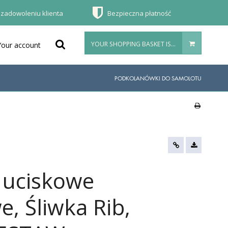
 zadowoleniu klienta
Bezpieczna płatność
YOUR SHOPPING BASKET IS EMPTY
Your account
PODKOLANÓWKI DO SAMOLOTU
 uciskowe
 Śliwka Rib,