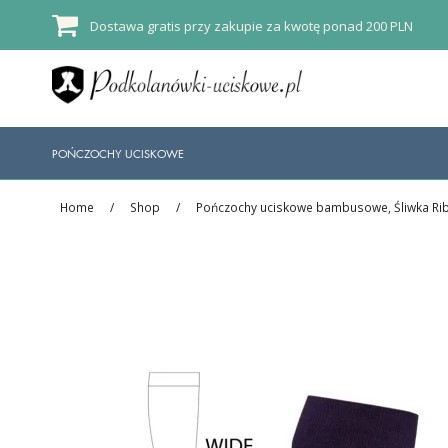
Dostawa gratis przy zakupie za kwotę ponad 200 PLN
POŃCZOCHY UCISKOWE
Home
/
Shop
/
Pończochy uciskowe bambusowe, Śliwka Ri
Sale