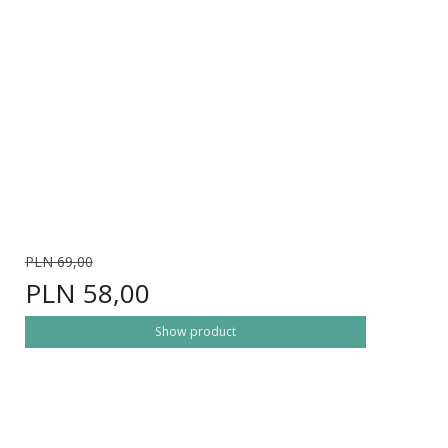
PLN 69,00
PLN 58,00
Show product