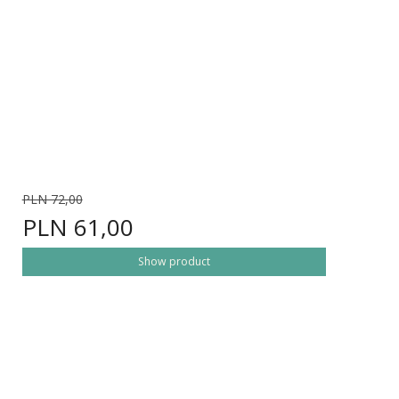
PLN 72,00
PLN 61,00
Show product