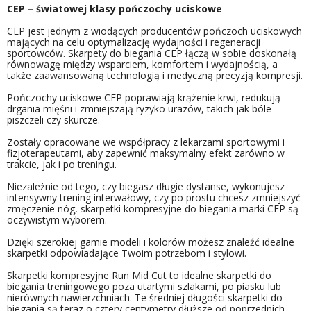
CEP – światowej klasy pończochy uciskowe
CEP jest jednym z wiodących producentów pończoch uciskowych
mających na celu optymalizację wydajności i regeneracji
sportowców. Skarpety do biegania CEP łączą w sobie doskonałą
równowagę między wsparciem, komfortem i wydajnością, a
także zaawansowaną technologią i medyczną precyzją kompresji.
Pończochy uciskowe CEP poprawiają krążenie krwi, redukują
drgania mięśni i zmniejszają ryzyko urazów, takich jak bóle
piszczeli czy skurcze.
Zostały opracowane we współpracy z lekarzami sportowymi i
fizjoterapeutami, aby zapewnić maksymalny efekt zarówno w
trakcie, jak i po treningu.
Niezależnie od tego, czy biegasz długie dystanse, wykonujesz
intensywny trening interwałowy, czy po prostu chcesz zmniejszyć
zmęczenie nóg, skarpetki kompresyjne do biegania marki CEP są
oczywistym wyborem.
Dzięki szerokiej gamie modeli i kolorów możesz znaleźć idealne
skarpetki odpowiadające Twoim potrzebom i stylowi.
Skarpetki kompresyjne Run Mid Cut to idealne skarpetki do
biegania treningowego poza utartymi szlakami, po piasku lub
nierównych nawierzchniach. Te średniej długości skarpetki do
biegania są teraz o cztery centymetry dłuższe od poprzednich