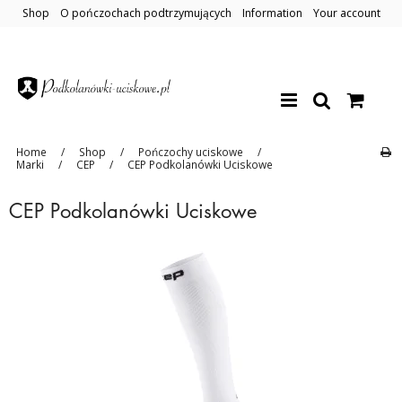
Shop
O pończochach podtrzymujących
Information
Your account
Home
/
Shop
/
Pończochy uciskowe
/
Marki
/
CEP
/
CEP Podkolanówki Uciskowe
CEP Podkolanówki Uciskowe