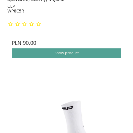
CEP
WP8C5R
PLN 90,00
Show product